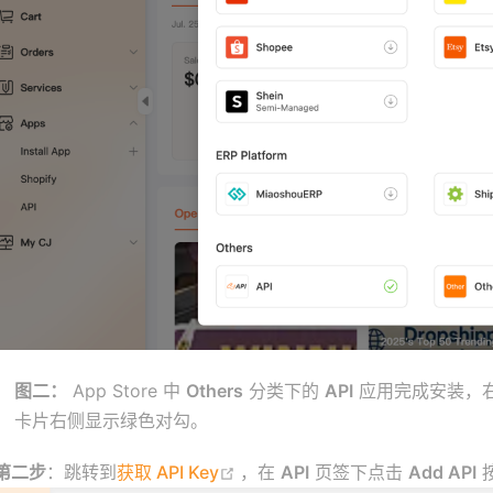
图二：
App Store 中
Others
分类下的
API
应用完成安装，右上角弹出
卡片右侧显示绿色对勾。
(opens new window)
第二步
：跳转到
获取 API Key
，在
API
页签下点击
Add API