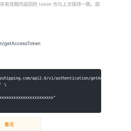
缓存有效期内返回的 token 也与上次保持一致。超
ion/getAccessToken
pshipping.com/api2.0/v1/authentication/getAccessToken' \

 \

xxxxxxxxxxxxxxxxxxxxxxx"

备注