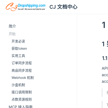
CJ 文档中心
1
简介
开始
开发必读
1
获取token
实用工具
1
订单同步流程
AP
商品同步流程
ac
Webhook 机制
ac
沙盒机制
接口调用限制
点数资源规则
MCP 接入指南