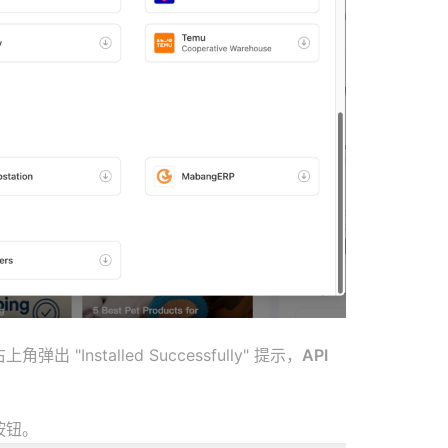
 "Installed Successfully" 提示，
API
按钮。