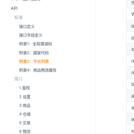
t
API
标准
接口定义
接口字段定义
p
附录1：全局错误码
s
附录2：国家代码
附录3：平台列表
附录4：商品物流属性
接口
1 鉴权
a
2 设置
3 商品
a
4 仓储
a
5 交易
s
6 物流