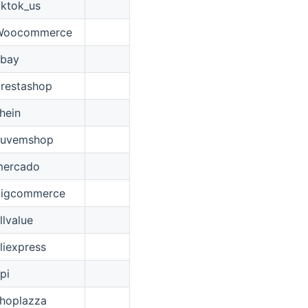
iktok_us
Woocommerce
ebay
restashop
hein
nuvemshop
mercado
bigcommerce
llvalue
liexpress
pi
hoplazza