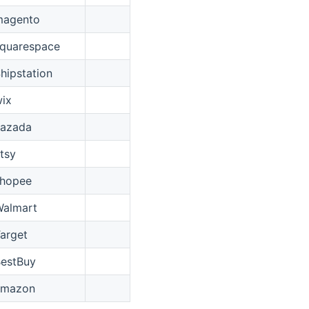
magento
squarespace
hipstation
wix
Lazada
tsy
shopee
Walmart
arget
BestBuy
amazon