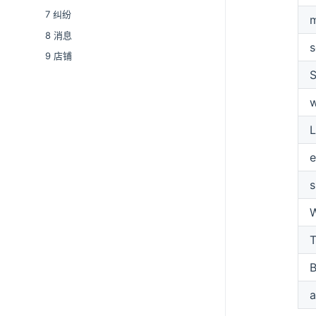
7 纠纷
8 消息
9 店铺
S
e
T