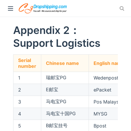
Appendix 2：
Support Logistics
Serial
Chinese name
English name
number
瑞邮宝PG
1
Wedenpost
E邮宝
2
ePacket
马电宝PG
3
Pos Malaysia
马电宝十国PG
4
MYSG
B邮宝挂号
5
Bpost