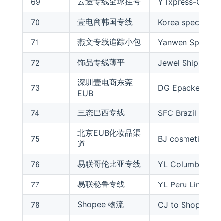
云途专线全球挂号
69
YTxpress-G
壹电商韩国专线
70
Korea special lin
燕文专线追踪小包
71
Yanwen Special 
饰品专线薄平
72
Jewel Shipping F
深圳壹电商东莞
73
DG Epacket
EUB
三态巴西专线
74
SFC Brazil Line
北京EUB化妆品渠
75
BJ cosmetics ep
道
易联哥伦比亚专线
76
YL Columbia Lin
易联秘鲁专线
77
YL Peru Line
Shopee 物流
78
CJ to Shopee Fac