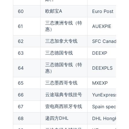
欧邮宝A
60
Euro Post
三态澳洲专线（特
61
AUEXPIE
惠）
三态加拿大专线
62
SFC Canada Expr
三态德国专线
63
DEEXP
三态德国专线（特
64
DEEXPLS
惠）
三态墨西哥专线
65
MXEXP
云途瑞典专线挂号
66
YunExpress Swed
壹电商西班牙专线
67
Spain special lin
递四方DHL
68
DHL HongKong